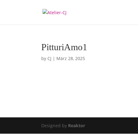
PitturiAmo1
by
CJ
|
März 28, 2025
Designed by
Reaktor