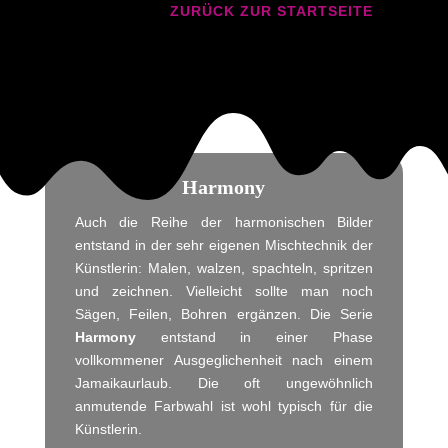
ZURÜCK ZUR STARTSEITE
Harmony
Auch die Reihe der harmonischen Bilder
entstand in der sehr eigenen Mischtechnik der
Künstlerin: Malen, walzen, spachteln, spritzen
und zeichnen. Vielleicht sollte man noch
Sägen, Feilen, Bohren ergänzen. Die Serie
Harmony
entstand in einer Phase
vollkommener Ausgeglichenheit nach einem
Jamaikaurlaub. Die oft ungewöhnlich
anmutende Farbwahl ist wohl typisch für die
Künstlerin.