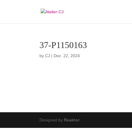
37-P1150163
by
CJ
|
Dez. 22, 2024
Designed by
Reaktor